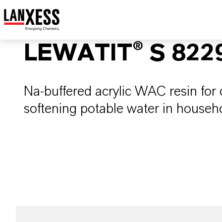
LEWATIT® S 8229
Na-buffered acrylic WAC resin for
softening potable water in househol