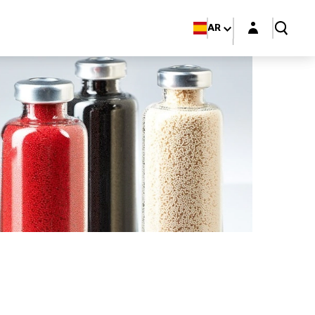
Login layer
AR