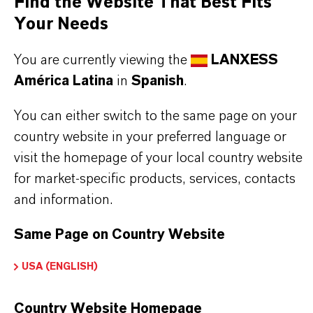
Find the Website That Best Fits
Your Needs
PRODUCT DATA SHEETS
You are currently viewing the
LANXESS
América Latina
in
Spanish
.
Aquí puedes descargar las fichas técnicas de los
productos. Al seleccionar una opción de los menús
You can either switch to the same page on your
desplegables, aparecerán los enlaces de descarga.
country website in your preferred language or
visit the homepage of your local country website
Ficha técnica
for market-specific products, services, contacts
and information.
SELECCIONA UN ÁREA JURÍDICA
SELECCIONA EL IDIOMA
Same Page on Country Website
USA (ENGLISH)
Country Website Homepage