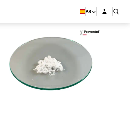
Login layer
AR