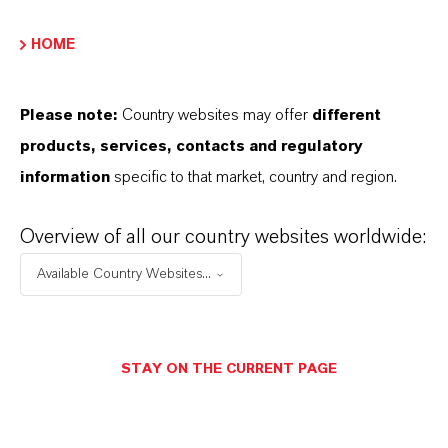
ormulario de entrega
HOME
Powder
CAS (Número CAS)
Please note:
Country websites may offer
different
52-51-7
products, services, contacts and regulatory
information
specific to that market, country and region.
Overview of all our country websites worldwide:
SINÓNIMOS DEL PRODUCTO
Available Country Websites...
STAY ON THE CURRENT PAGE
Contacto comercial