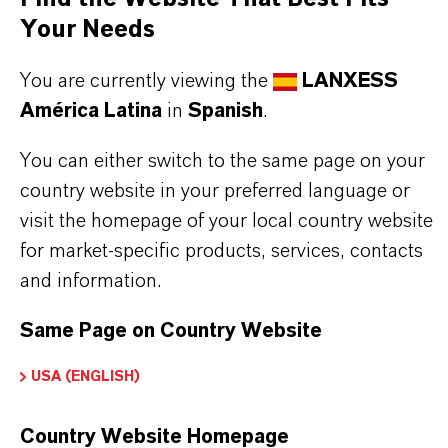
Las aplicaciones y usos aprobados varían
Your Needs
según la región y el país. Para obtener
You are currently viewing the
LANXESS
información actualizada, comuníquese con su
América Latina
in
Spanish
.
representante local de LANXESS.
You can either switch to the same page on your
country website in your preferred language or
visit the homepage of your local country website
INFORMACIÓN SOBRE EL PRODUCTO
for market-specific products, services, contacts
and information.
Marca
Same Page on Country Website
PREVENTOL®
USA (ENGLISH)
Tipo de producto
iocidas
Country Website Homepage