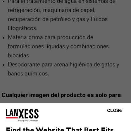
Para el tratamiento de agua en sistemas de
refrigeración, maquinaria de papel,
recuperación de petróleo y gas y fluidos
litográficos.
Materia prima para producción de
formulaciones líquidas y combinaciones
biocidas
Desodorante para arena higiénica de gatos y
baños químicos.
Cualquier imagen del producto es solo para
fines ilustrativos. Utilice los biocidas de forma
CLOSE
segura. Lea siempre la etiqueta y la
información del producto antes de utilizarlo.
Find the Website That Best Fits