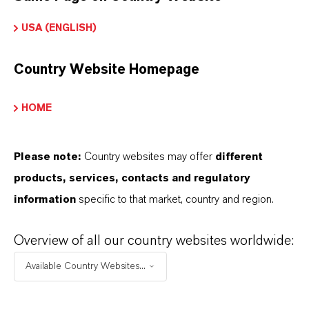
ormulário de entrega
Pó
USA (ENGLISH)
CAS (Número CAS)
Country Website Homepage
52-51-7
HOME
SINÔNIMOS DO PRODUTO
Please note:
Country websites may offer
different
products, services, contacts and regulatory
information
specific to that market, country and region.
Overview of all our country websites worldwide:
Available Country Websites...