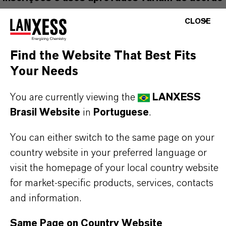
com a região e países. Para obter pedidos e
CLOSE
usos aprovados atualizados, entre em contato
com seu representante local da LANXESS.
Find the Website That Best Fits
Your Needs
You are currently viewing the
LANXESS
Brasil Website
in
Portuguese
.
INFORMAÇÕES SOBRE O PRODUTO
You can either switch to the same page on your
Marca
country website in your preferred language or
PREVENTOL®
visit the homepage of your local country website
for market-specific products, services, contacts
Tipo de produto
and information.
iocidas
Same Page on Country Website