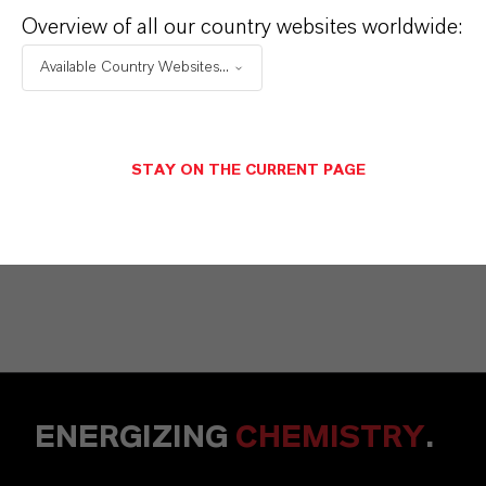
Vehbi Emre Ekici
Overview of all our country websites worldwide:
Mannheim
Available Country Websites...
+49 6218907254
STAY ON THE CURRENT PAGE
ENVIAR UN MENSAJE
ENERGIZING
CHEMISTRY
.