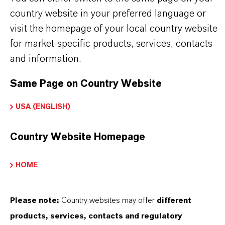
PRODUCT DATA SHEETS
country website in your preferred language or
Aquí puedes descargar las fichas técnicas de los
visit the homepage of your local country website
productos. Al seleccionar una opción de los menús
for market-specific products, services, contacts
desplegables, aparecerán los enlaces de descarga.
and information.
Same Page on Country Website
Ficha técnica
USA (ENGLISH)
SELECCIONA UN ÁREA JURÍDICA
SELECCIONA EL IDIOMA
Country Website Homepage
HOME
Please note:
Country websites may offer
different
products, services, contacts and regulatory