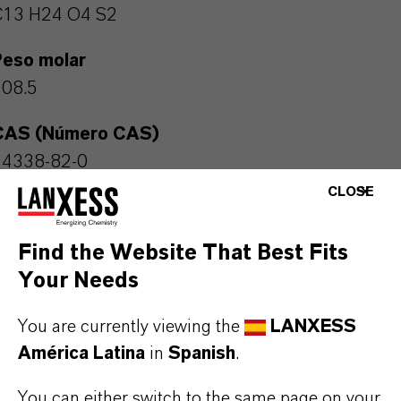
C13 H24 O4 S2
Peso molar
308.5
CAS (Número CAS)
14338-82-0
CLOSE
Find the Website That Best Fits
APLICACIONES DE LOS PRODUCTOS
Your Needs
You are currently viewing the
LANXESS
SINÓNIMOS DEL PRODUCTO
América Latina
in
Spanish
.
You can either switch to the same page on your