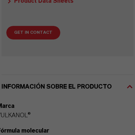
Product Data Sheets
GET IN CONTACT
INFORMACIÓN SOBRE EL PRODUCTO
Marca
VULKANOL®
Fórmula molecular