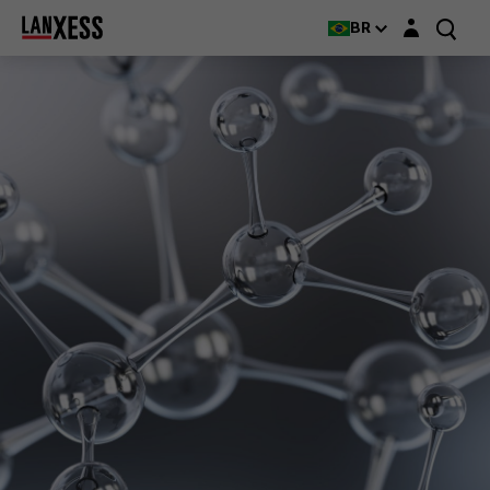
Login layer
BR