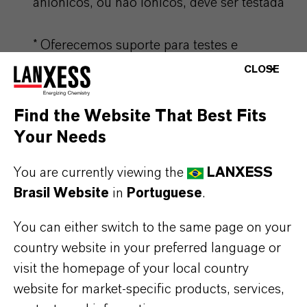
aniônicos, ou não iônicos, deve ser testada
* Oferecemos suporte para testes e
desenvolvimento do DGH em outras
CLOSE
aplicações, como tintas e revestimentos ou
colas. Entre em contato conosco!
Find the Website That Best Fits
Your Needs
You are currently viewing the
LANXESS
VANTAGENS ESPECIAIS PARA
Brasil Website
in
Portuguese
.
TRATAMENTO DE ÁGUA
You can either switch to the same page on your
country website in your preferred language or
DUAS MANEIRAS DE USAR O DGH
visit the homepage of your local country
website for market-specific products, services,