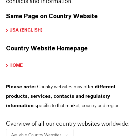
contacts and information.
UM MECANISMO DE AÇÃO
SUPERFÍCIAL
Same Page on Country Website
USA (ENGLISH)
DIFERENTES FORMULAÇÕES
Country Website Homepage
MAIS INFORMAÇÕES SOBRE NOSSA
HOME
FORMULAÇÃO DGH
Please note:
Country websites may offer
different
N-2000 Antimicrobial
products, services, contacts and regulatory
N-2001 Antimicrobial
information
specific to that market, country and region.
Preventol® DP 1021
Overview of all our country websites worldwide:
Available Country Websites...