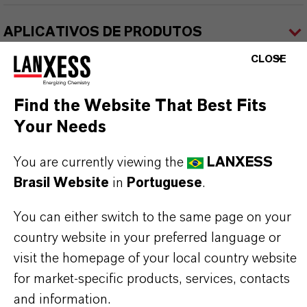
APLICATIVOS DE PRODUTOS
CLOSE
SINÔNIMOS DO PRODUTO
Find the Website That Best Fits
Your Needs
PRODUCT DATA SHEETS
You are currently viewing the
LANXESS
Aqui você pode baixar as fichas técnicas dos
Brasil Website
in
Portuguese
.
produtos. Ao selecionar uma opção nos menus
suspensos, os links para download serão exibidos.
You can either switch to the same page on your
country website in your preferred language or
Folha de dados técnicos
visit the homepage of your local country website
for market-specific products, services, contacts
ESCOLHA A ÁREA JURÍDICA
and information.