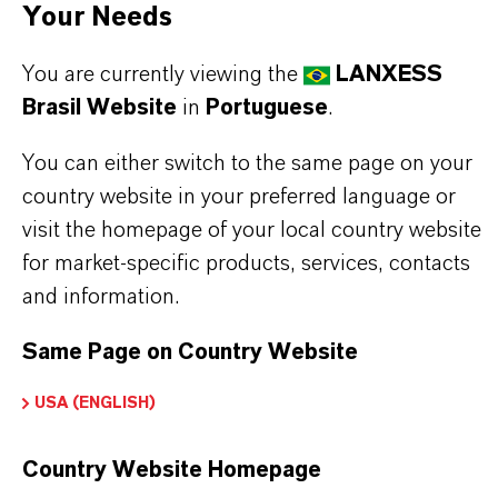
Your Needs
Tipo de produto
You are currently viewing the
LANXESS
iocidas
Brasil Website
in
Portuguese
.
ormulário de entrega
You can either switch to the same page on your
olução
country website in your preferred language or
CAS (Número CAS)
visit the homepage of your local country website
for market-specific products, services, contacts
126-11-4
and information.
Same Page on Country Website
APLICATIVOS DE PRODUTOS
USA (ENGLISH)
Country Website Homepage
SINÔNIMOS DO PRODUTO