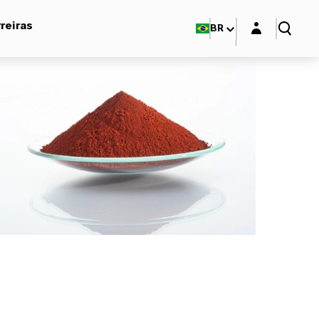
Login layer
reiras
BR