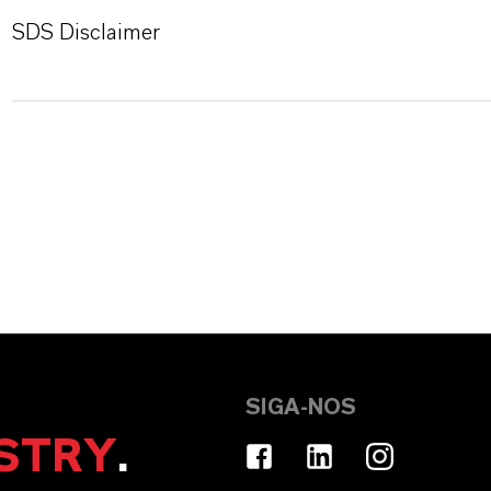
SDS Disclaimer
SIGA-NOS
STRY
.