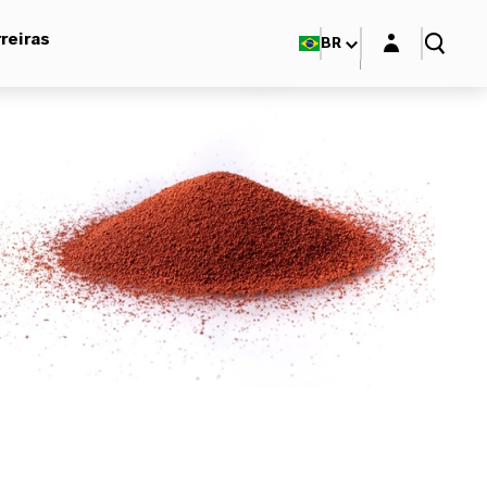
Login layer
reiras
BR