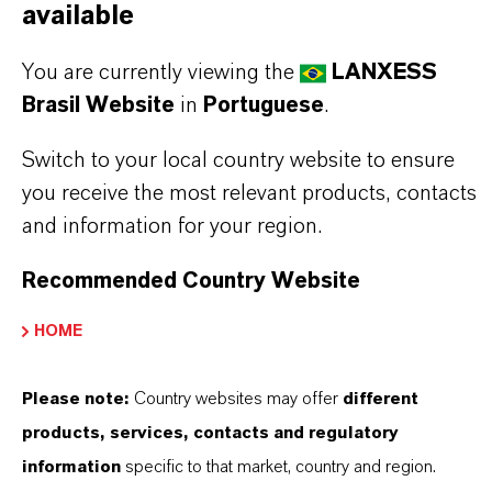
available
BAYFERROX®
You are currently viewing the
LANXESS
Fórmula molecular
Brasil Website
in
Portuguese
.
Fe2O3
Switch to your local country website to ensure
Tipo de produto
you receive the most relevant products, contacts
igmentos de Cor
and information for your region.
Cor
Recommended Country Website
Vermelho
HOME
ormulário de entrega
Pó
Please note:
Country websites may offer
different
products, services, contacts and regulatory
Peso molar
information
specific to that market, country and region.
159.7