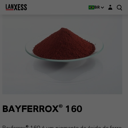
Login layer
BR
BAYFERROX® 160