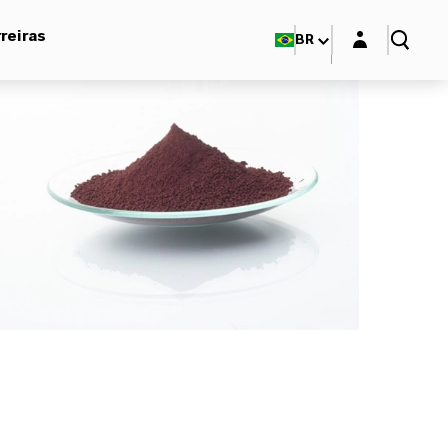
Login layer
reiras
BR