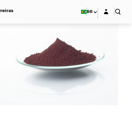
Login layer
reiras
BR