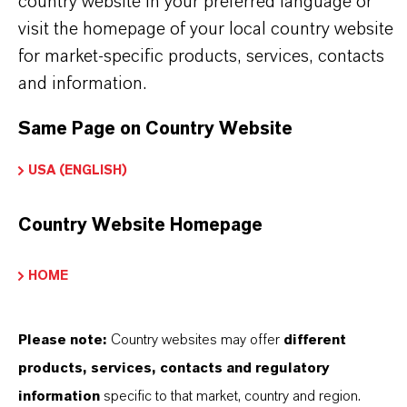
country website in your preferred language or
(FeMN)2O3
visit the homepage of your local country website
for market-specific products, services, contacts
Tipo de produto
and information.
igmentos de Cor
Same Page on Country Website
Cor
USA (ENGLISH)
reto
ormulário de entrega
Country Website Homepage
Pó
HOME
ndice de cores
77537.0000
Please note:
Country websites may offer
different
products, services, contacts and regulatory
REACH
information
specific to that market, country and region.
01-2119457599-19-0000