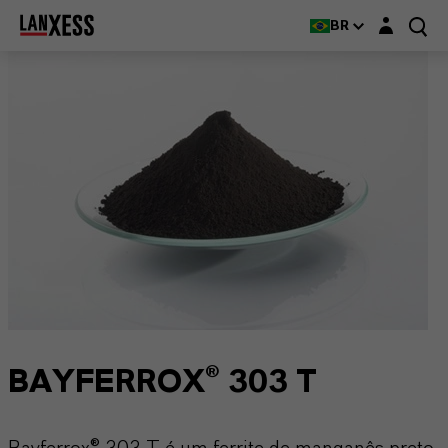
Login layer
BR
BAYFERROX® 303 T