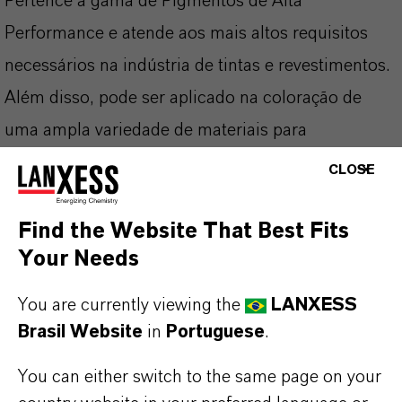
Pertence à gama de Pigmentos de Alta
Performance e atende aos mais altos requisitos
necessários na indústria de tintas e revestimentos.
Além disso, pode ser aplicado na coloração de
uma ampla variedade de materiais para
construção.
CLOSE
Find the Website That Best Fits
Your Needs
INFORMAÇÕES SOBRE O PRODUTO
You are currently viewing the
LANXESS
Marca
Brasil Website
in
Portuguese
.
BAYFERROX®
You can either switch to the same page on your
Fórmula molecular