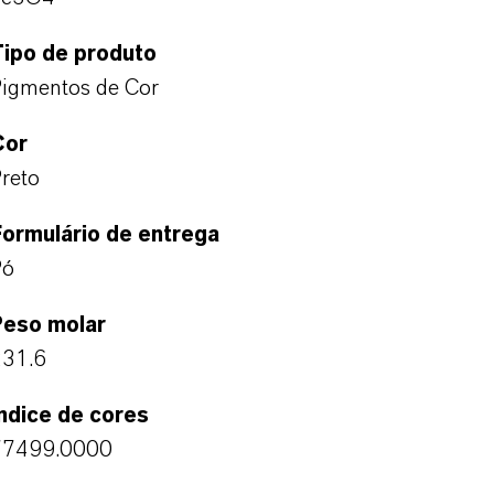
Tipo de produto
igmentos de Cor
Cor
reto
ormulário de entrega
Pó
Peso molar
231.6
ndice de cores
77499.0000