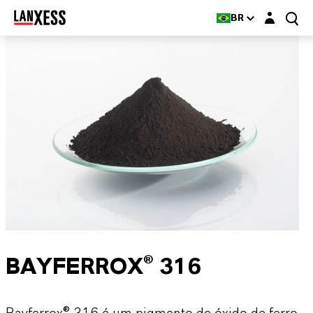
Login layer
BR
BAYFERROX® 316