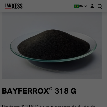
Login layer
BR
BAYFERROX® 318 G