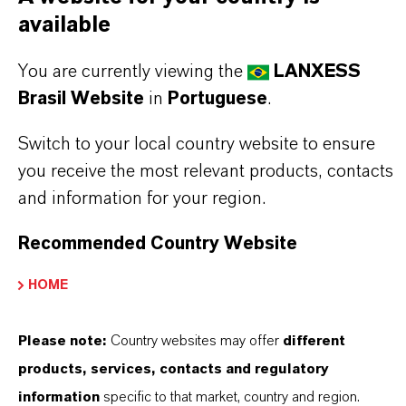
Marca
available
BAYFERROX®
You are currently viewing the
LANXESS
Fórmula molecular
Brasil Website
in
Portuguese
.
Fe3O4
Switch to your local country website to ensure
Tipo de produto
you receive the most relevant products, contacts
igmentos de Cor
and information for your region.
Cor
Recommended Country Website
reto
HOME
ormulário de entrega
rânulos
Please note:
Country websites may offer
different
products, services, contacts and regulatory
Peso molar
information
specific to that market, country and region.