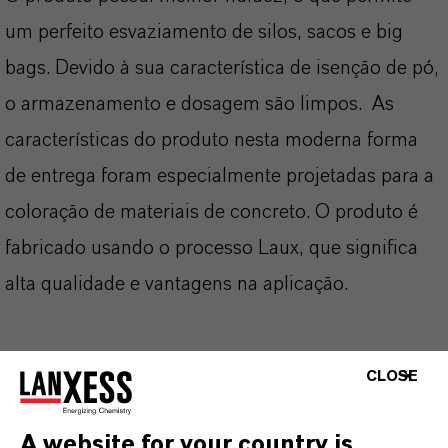
um perfeito esvaziamento de silos, sacos e big
bags. Devido à sua característica de isenção de pó,
o armazenamento e dosagem são limpos. As
características do produto nesta moderna forma
de entrega foram especialmente projetadas para a
coloração de materiais de concreto. O produto é
fabricado usando o processo Laux, que significa
alta qualidade e vantagens na aplicação.
CLOSE
INFORMAÇÕES SOBRE O PRODUTO
A website for your country is