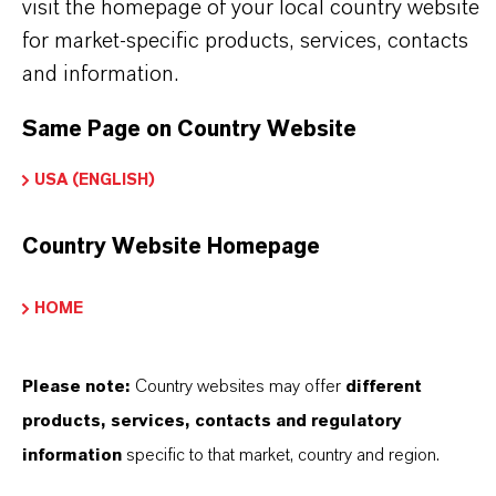
visit the homepage of your local country website
Tipo de produto
for market-specific products, services, contacts
igmentos de Cor
and information.
Cor
Same Page on Country Website
Amarelo
USA (ENGLISH)
ormulário de entrega
Country Website Homepage
icronizado
Peso molar
HOME
89
Please note:
Country websites may offer
different
ndice de cores
products, services, contacts and regulatory
77492.0000
information
specific to that market, country and region.
REACH