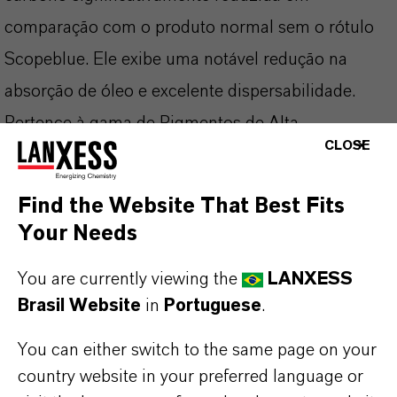
comparação com o produto normal sem o rótulo
Scopeblue. Ele exibe uma notável redução na
absorção de óleo e excelente dispersabilidade.
Pertence à gama de Pigmentos de Alta
CLOSE
Performance e atende aos mais altos requisitos
necessários na indústria de tintas e revestimentos.
Find the Website That Best Fits
Your Needs
You are currently viewing the
LANXESS
INFORMAÇÕES SOBRE O PRODUTO
Brasil Website
in
Portuguese
.
Marca
You can either switch to the same page on your
country website in your preferred language or
BAYFERROX®