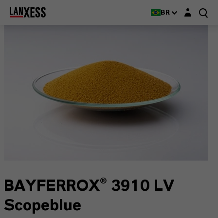
Login layer
BR
BAYFERROX® 3910 LV
Scopeblue