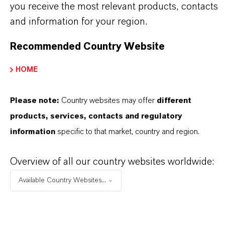
INFORMAÇÕES SOBRE O PRODUTO
you receive the most relevant products, contacts
and information for your region.
Marca
Recommended Country Website
BAYFERROX®
HOME
Fórmula molecular
reparation
Please note:
Country websites may offer
different
Tipo de produto
products, services, contacts and regulatory
igmentos de Cor
information
specific to that market, country and region.
Cor
Overview of all our country websites worldwide:
afe
Available Country Websites...
ormulário de entrega
rânulos