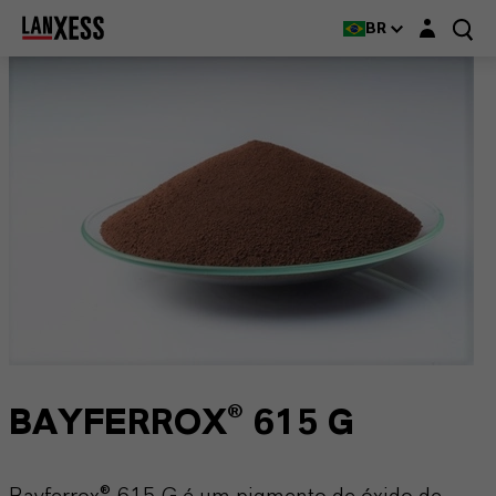
Login layer
BR
BAYFERROX® 615 G