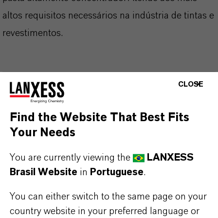
altos requisitos necessários na indústria de tintas e
revestimentos.
CLOSE
INFORMAÇÕES SOBRE O PRODUTO
Find the Website That Best Fits
Marca
Your Needs
BAYFERROX®
You are currently viewing the
LANXESS
Fórmula molecular
Brasil Website
in
Portuguese
.
FeO(OH)
You can either switch to the same page on your
Tipo de produto
country website in your preferred language or
igmentos de Cor