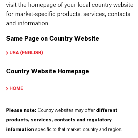
visit the homepage of your local country website
for market-specific products, services, contacts
Cor
and information.
Amarelo
Same Page on Country Website
ormulário de entrega
icronizado
USA (ENGLISH)
Peso molar
Country Website Homepage
89
HOME
ndice de cores
77492.0000
Please note:
Country websites may offer
different
REACH
products, services, contacts and regulatory
01-2119457554-33-0000
information
specific to that market, country and region.