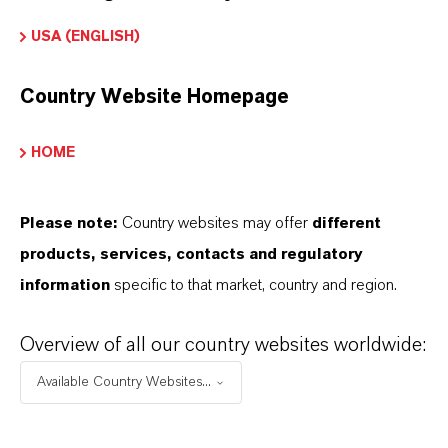
ormulário de entrega
USA (ENGLISH)
icronizado
Country Website Homepage
Peso molar
89
HOME
ndice de cores
77492.0000
Please note:
Country websites may offer
different
products, services, contacts and regulatory
CAS (Número CAS)
information
specific to that market, country and region.
20344-49-4
Overview of all our country websites worldwide:
Available Country Websites...
APLICATIVOS DE PRODUTOS