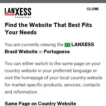
CLOSE
INFORMAÇÕES SOBRE O PRODUTO
Find the Website That Best Fits
Your Needs
Marca
BAYFERROX®
You are currently viewing the
LANXESS
Brasil Website
in
Portuguese
.
Fórmula molecular
FeO(OH)
You can either switch to the same page on your
country website in your preferred language or
Tipo de produto
visit the homepage of your local country website
igmentos de Cor
for market-specific products, services, contacts
and information.
Cor
Amarelo
Same Page on Country Website