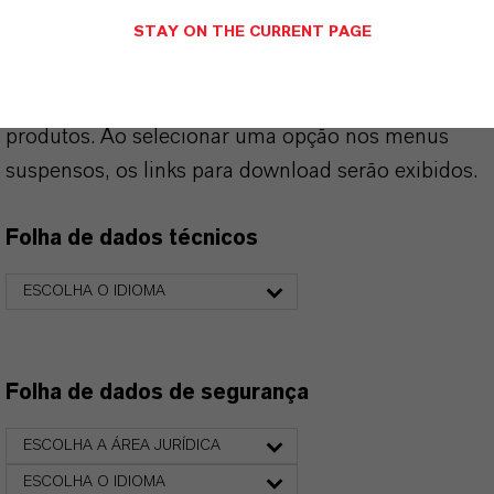
STAY ON THE CURRENT PAGE
PRODUCT DATA SHEETS
Aqui você pode baixar as fichas técnicas dos
produtos. Ao selecionar uma opção nos menus
suspensos, os links para download serão exibidos.
Folha de dados técnicos
ESCOLHA O IDIOMA
Folha de dados de segurança
ESCOLHA A ÁREA JURÍDICA
ESCOLHA O IDIOMA