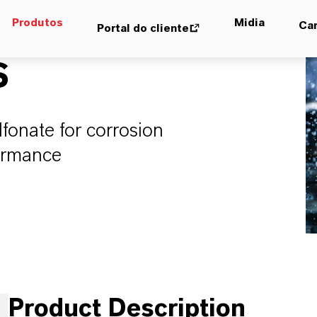
Produtos
Midia
Car
Portal do cliente
S
fonate for corrosion
ormance
Product Description