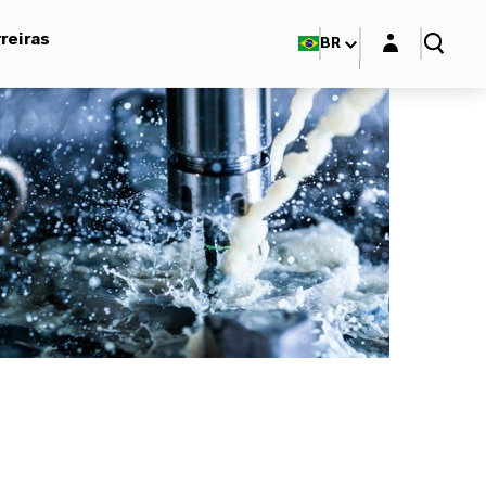
Login layer
reiras
BR