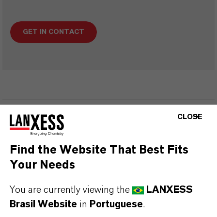
GET IN CONTACT
CLOSE
INFORMAÇÕES SOBRE O PRODUTO
Find the Website That Best Fits
Tipo de produto
Your Needs
romo e Intermediários
You are currently viewing the
LANXESS
Brasil Website
in
Portuguese
.