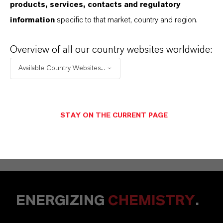
Erika Marshall
products, services, contacts and regulatory
information
specific to that market, country and region.
Pittsburgh
Overview of all our country websites worldwide:
+1 412 463 9270
Available Country Websites...
ENVIAR UMA MENSAGEM
STAY ON THE CURRENT PAGE
ENERGIZING
CHEMISTRY
.