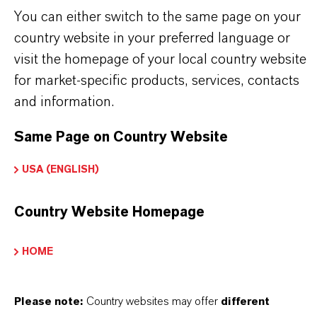
PRODUCT DATA SHEETS
You can either switch to the same page on your
Aqui você pode baixar as fichas técnicas dos
country website in your preferred language or
produtos. Ao selecionar uma opção nos menus
visit the homepage of your local country website
suspensos, os links para download serão exibidos.
for market-specific products, services, contacts
and information.
TDS Empty
Same Page on Country Website
USA (ENGLISH)
Country Website Homepage
HOME
Contato Comercial
Please note:
Country websites may offer
different