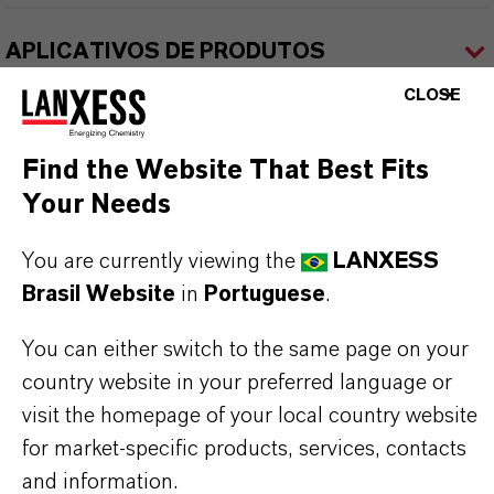
APLICATIVOS DE PRODUTOS
CLOSE
SINÔNIMOS DO PRODUTO
Find the Website That Best Fits
Your Needs
PRODUCT DATA SHEETS
You are currently viewing the
LANXESS
Aqui você pode baixar as fichas técnicas dos
Brasil Website
in
Portuguese
.
produtos. Ao selecionar uma opção nos menus
suspensos, os links para download serão exibidos.
You can either switch to the same page on your
country website in your preferred language or
Folha de dados técnicos
visit the homepage of your local country website
for market-specific products, services, contacts
ESCOLHA A ÁREA JURÍDICA
and information.