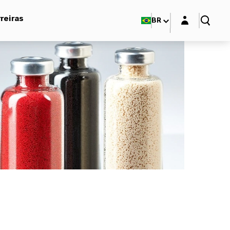
Login layer
reiras
BR