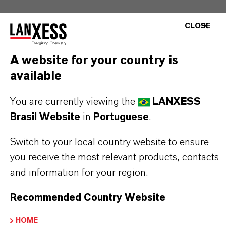
Marca
CLOSE
PREVENTOL®
A website for your country is
Tipo de produto
available
iocidas
You are currently viewing the
LANXESS
ormulário de entrega
Brasil Website
in
Portuguese
.
olução
Switch to your local country website to ensure
CAS (Número CAS)
you receive the most relevant products, contacts
68359-37-5
and information for your region.
Recommended Country Website
APLICATIVOS DE PRODUTOS
HOME