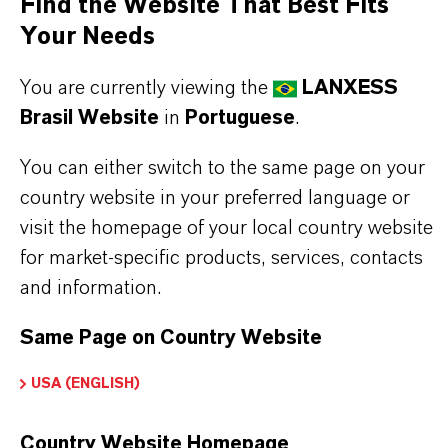
Marca
Find the Website That Best Fits
PREVENTOL®
Your Needs
Tipo de produto
You are currently viewing the
LANXESS
iocidas
Brasil Website
in
Portuguese
.
ormulário de entrega
You can either switch to the same page on your
Pó
country website in your preferred language or
visit the homepage of your local country website
CAS (Número CAS)
for market-specific products, services, contacts
55406-53-6
and information.
Same Page on Country Website
USA (ENGLISH)
APLICATIVOS DE PRODUTOS
Country Website Homepage