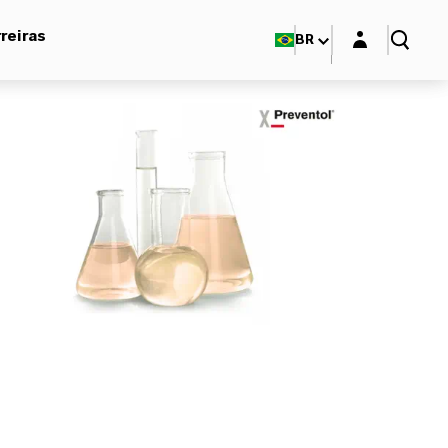
Login layer
reiras
BR