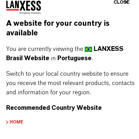
Aqui você pode baixar as fichas técnicas dos
CLOSE
produtos. Ao selecionar uma opção nos menus
suspensos, os links para download serão exibidos.
A website for your country is
available
TDS Empty
You are currently viewing the
LANXESS
Brasil Website
in
Portuguese
.
Switch to your local country website to ensure
you receive the most relevant products, contacts
and information for your region.
Recommended Country Website
HOME