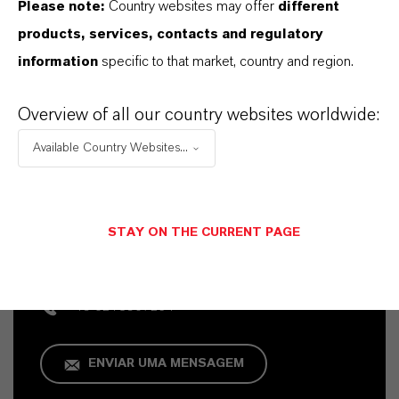
Please note:
Country websites may offer
different
products, services, contacts and regulatory
information
specific to that market, country and region.
Overview of all our country websites worldwide:
Available Country Websites...
Contato Comercial
Vehbi Emre Ekici
STAY ON THE CURRENT PAGE
Mannheim
+49 6218907254
ENVIAR UMA MENSAGEM