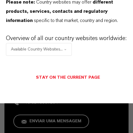
Please note:
Country websites may offer
different
products, services, contacts and regulatory
information
specific to that market, country and region.
Overview of all our country websites worldwide:
Available Country Websites...
Contato Comercial
Vehbi Emre Ekici
STAY ON THE CURRENT PAGE
Mannheim
+49 6218907254
ENVIAR UMA MENSAGEM