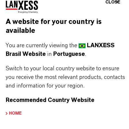
Aqui você pode baixar as fichas técnicas dos
CLOSE
produtos. Ao selecionar uma opção nos menus
suspensos, os links para download serão exibidos.
A website for your country is
available
TDS Empty
You are currently viewing the
LANXESS
Brasil Website
in
Portuguese
.
Switch to your local country website to ensure
you receive the most relevant products, contacts
and information for your region.
Recommended Country Website
HOME