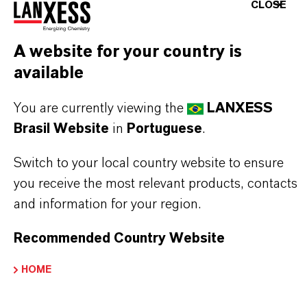
Aqui você pode baixar as fichas técnicas dos
CLOSE
produtos. Ao selecionar uma opção nos menus
suspensos, os links para download serão exibidos.
A website for your country is
available
TDS Empty
You are currently viewing the
LANXESS
Brasil Website
in
Portuguese
.
Switch to your local country website to ensure
you receive the most relevant products, contacts
and information for your region.
Recommended Country Website
HOME