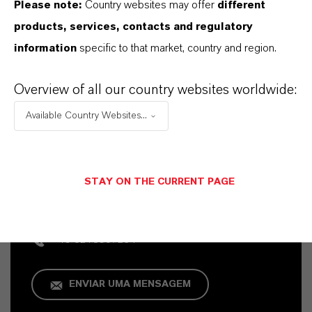
Please note:
Country websites may offer
different
products, services, contacts and regulatory
information
specific to that market, country and region.
Overview of all our country websites worldwide:
Available Country Websites...
Contato Comercial
Vehbi Emre Ekici
STAY ON THE CURRENT PAGE
Mannheim
+49 6218907254
ENVIAR UMA MENSAGEM