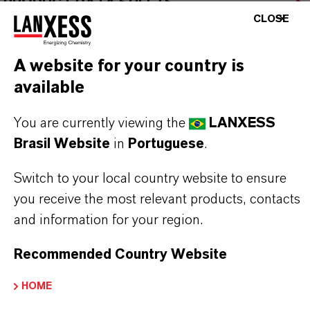
PRODUCT DATA SHEETS
CLOSE
Aqui você pode baixar as fichas técnicas dos
produtos. Ao selecionar uma opção nos menus
A website for your country is
suspensos, os links para download serão exibidos.
available
TDS Empty
You are currently viewing the
LANXESS
Brasil Website
in
Portuguese
.
Switch to your local country website to ensure
you receive the most relevant products, contacts
and information for your region.
Recommended Country Website
HOME