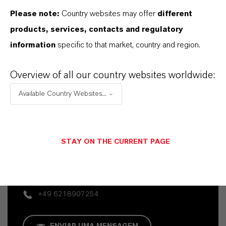
Please note:
Country websites may offer
different
products, services, contacts and regulatory
information
specific to that market, country and region.
Overview of all our country websites worldwide:
Available Country Websites...
Contato Comercial
Vehbi Emre Ekici
STAY ON THE CURRENT PAGE
Mannheim
+49 6218907254