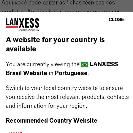
Aqui você pode baixar as fichas técnicas dos
produtos. Ao selecionar uma opção nos menus
CLOSE
suspensos, os links para download serão exibidos.
Folha de dados técnicos
A website for your country is
available
ESCOLHA A ÁREA JURÍDICA
ESCOLHA O IDIOMA
You are currently viewing the
LANXESS
Brasil Website
in
Portuguese
.
Switch to your local country website to ensure
you receive the most relevant products, contacts
and information for your region.
Recommended Country Website