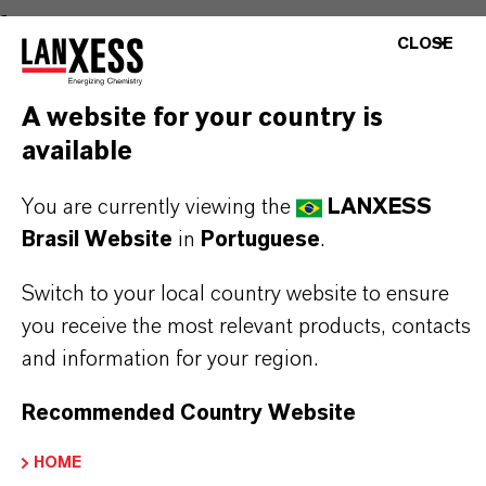
Marca
CLOSE
ROCIMA®
Tipo de produto
A website for your country is
iocidas
available
ormulário de entrega
You are currently viewing the
LANXESS
ispersão
Brasil Website
in
Portuguese
.
CAS (Número CAS)
Switch to your local country website to ensure
ixture
you receive the most relevant products, contacts
and information for your region.
Recommended Country Website
APLICATIVOS DE PRODUTOS
HOME