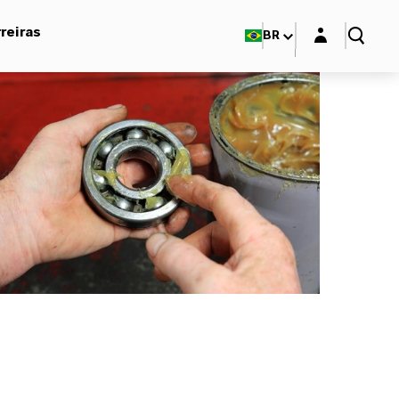
Login layer
reiras
BR