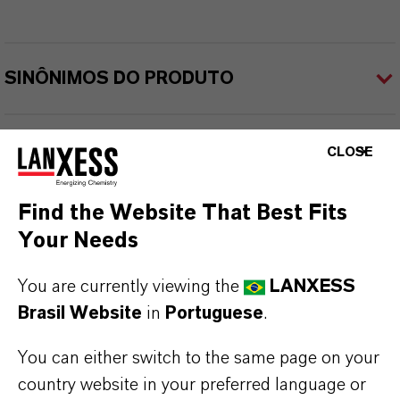
SINÔNIMOS DO PRODUTO
PRODUCT DATA SHEETS
CLOSE
Aqui você pode baixar as fichas técnicas dos
Find the Website That Best Fits
produtos. Ao selecionar uma opção nos menus
Your Needs
suspensos, os links para download serão exibidos.
You are currently viewing the
LANXESS
TDS Empty
Brasil Website
in
Portuguese
.
You can either switch to the same page on your
country website in your preferred language or