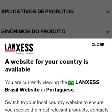
APLICATIVOS DE PRODUTOS
SINÔNIMOS DO PRODUTO
CLOSE
PRODUCT DATA SHEETS
A website for your country is
Aqui você pode baixar as fichas técnicas dos
available
produtos. Ao selecionar uma opção nos menus
suspensos, os links para download serão exibidos.
You are currently viewing the
LANXESS
Brasil Website
in
Portuguese
.
Folha de dados técnicos
Switch to your local country website to ensure
ESCOLHA A ÁREA JURÍDICA
you receive the most relevant products, contacts