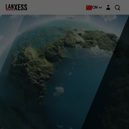
Login layer
CN