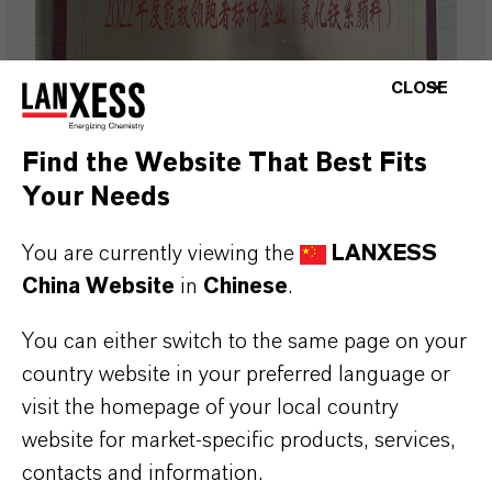
CLOSE
Find the Website That Best Fits
Your Needs
朗盛宁波工厂荣获“能效领跑者标
杆企业”称号
You are currently viewing the
LANXESS
China Website
in
Chinese
.
2023-11-01
You can either switch to the same page on your
country website in your preferred language or
visit the homepage of your local country
新闻稿
website for market-specific products, services,
contacts and information.