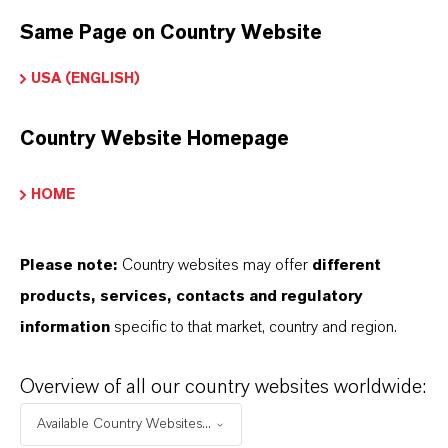
Same Page on Country Website
USA (ENGLISH)
Country Website Homepage
朗盛连续第三年举办“PASCH
HOME
Future Rallye未来拉力赛”
Please note:
Country websites may offer
different
2023-08-25
products, services, contacts and regulatory
information
specific to that market, country and region.
新闻稿
Overview of all our country websites worldwide:
Available Country Websites...