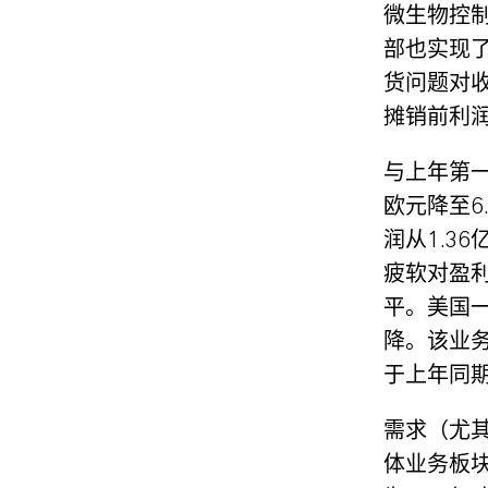
微生物控
部也实现
货问题对
摊销前利润
与上年第一
欧元降至6
润从1.3
疲软对盈
平。美国
降。该业务
于上年同期
需求（尤
体业务板