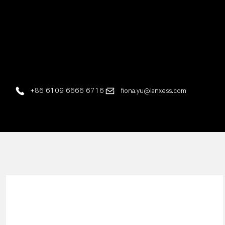
+86 6109 6666 6716
fiona.yu@lanxess.com
新闻稿