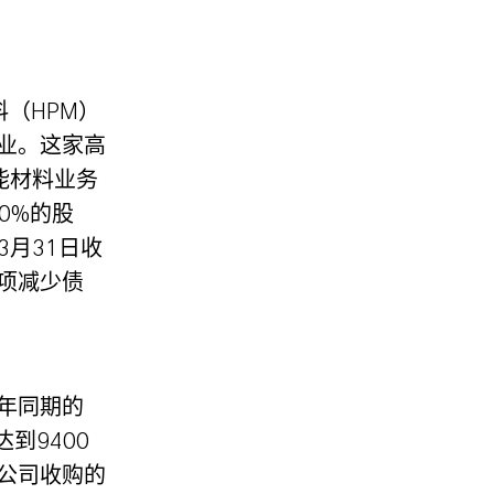
料（HPM）
业。这家高
性能材料业务
0%的股
月31日收
款项减少债
上年同期的
到9400
F公司收购的