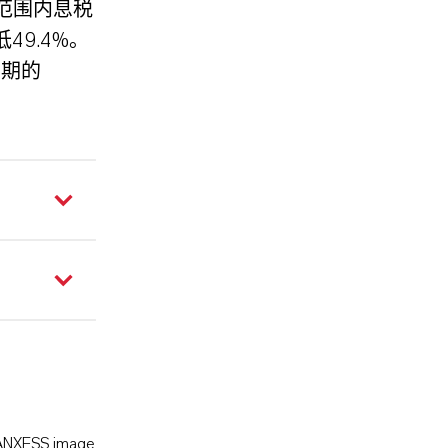
务范围内息税
49.4%。
同期的
LANXESS image