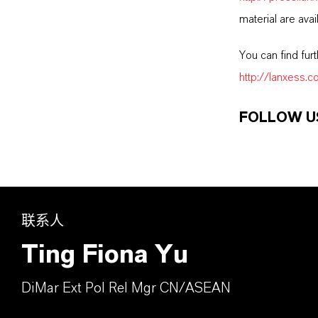
material are avai
You can find fur
http://lanxess.
FOLLOW U
联系人
Ting Fiona Yu
DiMar Ext Pol Rel Mgr CN/ASEAN