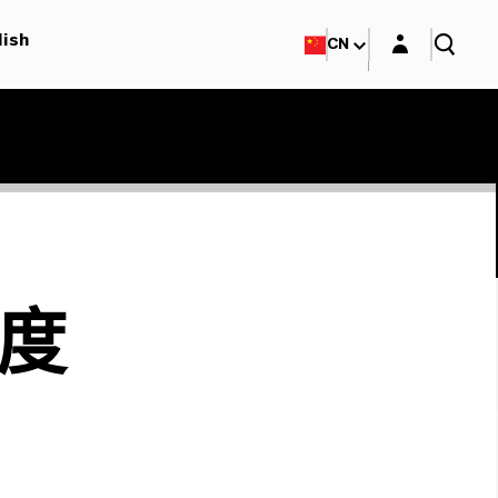
Login layer
lish
CN
季度