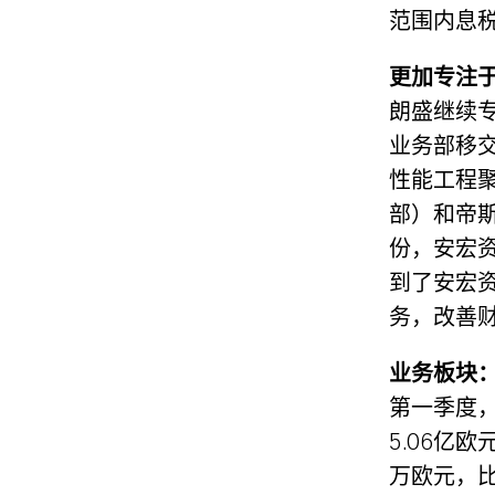
范围内息税
更加专注
朗盛继续专
业务部移
性能工程聚
部）和帝斯
份，安宏资
到了安宏资
务，改善
业务板块
第一季度，
5.06亿
万欧元，比