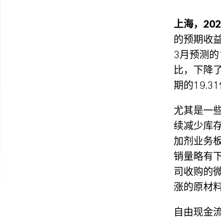
上海，202
的预期收益
3月预测的
比，下降了
期的19.3
尤其是一
续减少库
加剂业务
销量略有下
司收购的
涨的原材
自由现金流