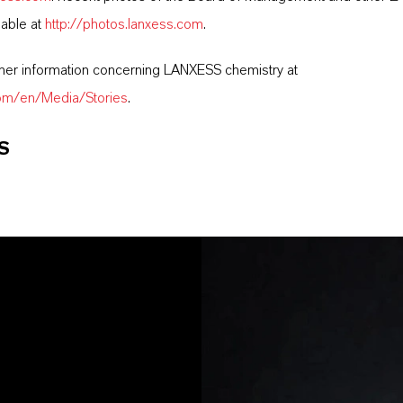
lable at
http://photos.lanxess.com
.
ther information concerning LANXESS chemistry at
com/en/Media/Stories
.
S