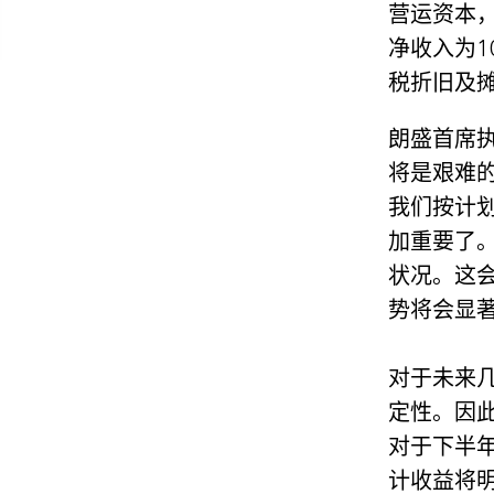
营运资本
净收入为1
税折旧及摊
朗盛首席执
将是艰难
我们按计
加重要了
状况。这
势将会显
对于未来
定性。因此
对于下半
计收益将明