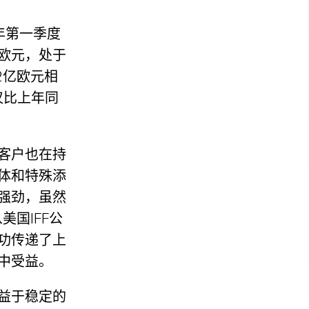
年第一季度
亿欧元，处于
2亿欧元相
仅比上年同
客户也在持
体和特殊添
强劲，虽然
美国IFF公
功传递了上
中受益。
得益于稳定的