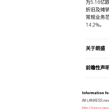
为5.16
折旧及摊销
常规业务范
14.2%。
关于朗盛
前瞻性声
Information fo
All LANXESS new
http://press.la