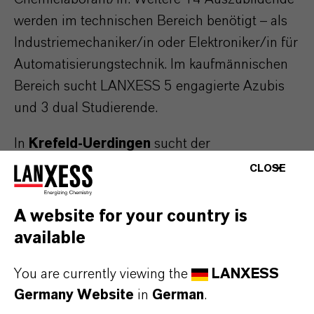
werden im technischen Bereich benötigt – als
Industriemechaniker/in oder Elektroniker/in für
Automatisierungstechnik. Im kaufmännischen
Bereich sucht LANXESS 5 engagierte Azubis
und 3 dual Studierende.
In
Krefeld-Uerdingen
sucht der
Spezialchemie-Konzern 63 Auszubildende,
CLOSE
davon 47 im naturwissenschaftlichen und 14
im technischen Bereich sowie 2 dual
A website for your country is
Studierende.
available
In
Dormagen
will LANXESS 8 Azubis im
You are currently viewing the
LANXESS
naturwissenschaftlichen Bereich als
Germany Website
in
German
.
Chemikant/in oder Chemielaborant/in