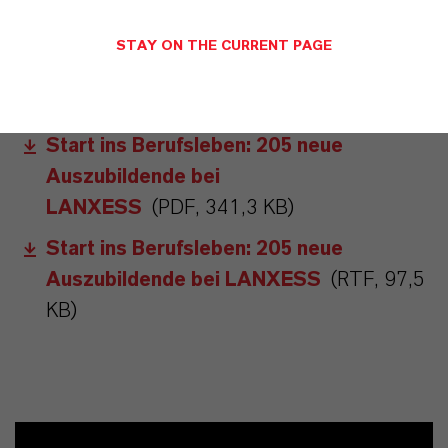
ZUKUNFTSGERICHTETE AUSSAGEN
STAY ON THE CURRENT PAGE
DOWNLOAD
Start ins Berufsleben: 205 neue
Auszubildende bei
LANXESS
(PDF, 341,3 KB)
Start ins Berufsleben: 205 neue
Auszubildende bei LANXESS
(RTF, 97,5
KB)