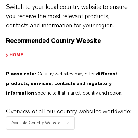
Switch to your local country website to ensure
einstellen.
you receive the most relevant products,
Weitere 6 Auszubildende und dual Studierende
contacts and information for your region.
werden in
Köln
,
Brunsbüttel
und
Mannheim
Recommended Country Website
gesucht.
HOME
Wer Interesse an einer spannenden und
abwechslungsreichen Ausbildung hat, kann
Please note:
Country websites may offer
different
sich direkt hier online bewerben:
products, services, contacts and regulatory
www.ausbildung-lanxess.de
information
specific to that market, country and region.
Overview of all our country websites worldwide:
ÜBER LANXESS
Available Country Websites...