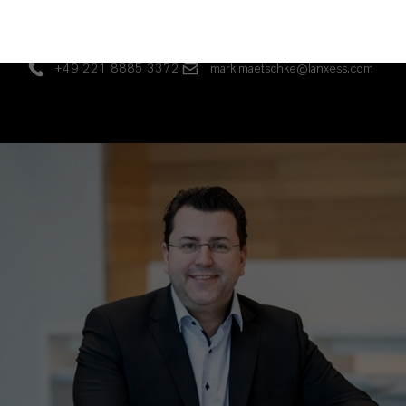
Standorte, Produkte, Logistik
+49 221 8885 3372
mark.maetschke@lanxess.com