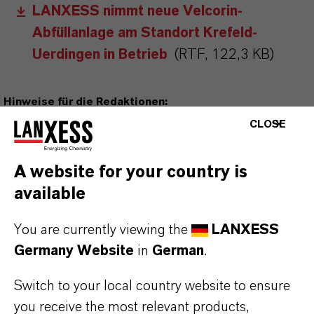
LANXESS nimmt neue Velcorin-
Abfüllanlage am Standort Krefeld-
Uerdingen in Betrieb
(RTF, 122,3 KB)
Hinweise für die Redaktionen:
Alle LANXESS Presse-Informationen sowie die dazugehörigen
CLOSE
Fotos finden Sie unter
http://presse.lanxess.de
. Aktuelle Fotos
vom Vorstand sowie weiteres Bildmaterial zu LANXESS stehen
A website for your country is
Ihnen zur Verfügung unter:
http://fotos.lanxess.de
.
available
Weitere Informationen rund um die Chemie von LANXESS finden
You are currently viewing the
LANXESS
Sie unter
https://lanxess.com/de-DE/Presse/Storys
.
Germany Website
in
German
.
Switch to your local country website to ensure
FOLLOW US
you receive the most relevant products,