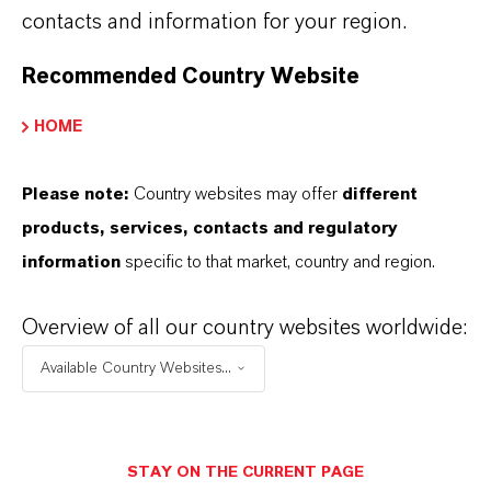
Facebook
contacts and information for your region.
LinkedIn
Recommended Country Website
X (Twitter)
HOME
YouTube
Instagram
Please note:
Country websites may offer
different
products, services, contacts and regulatory
Xing
information
specific to that market, country and region.
Overview of all our country websites worldwide:
Available Country Websites...
Kontakt
Mark Mätschke
STAY ON THE CURRENT PAGE