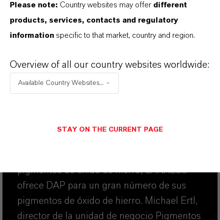
Please note:
Country websites may offer
different
products, services, contacts and regulatory
Hacer que la
information
specific to that market, country and region.
sostenibilidad sea
Overview of all our country websites worldwide:
mensurable
Available Country Websites...
Las declaraciones ambientales de producto
(DAP) se han convertido en un medio
aceptado para comunicar la huella
STAY ON THE CURRENT PAGE
ambiental de los materiales de
construcción. Como fabricante de
pigmentos de óxido de hierro, LANXESS
ofrece DAP para un gran número de sus
pigmentos de óxido de hierro. Michael Ertl,
director de la unidad de negocio Pigmentos