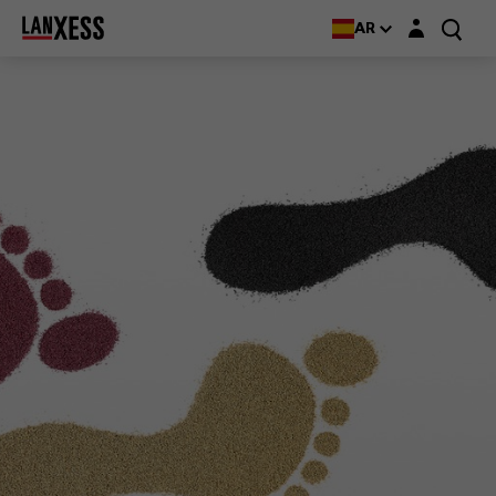
Login layer
AR