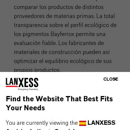
comparar los productos de distintos
proveedores de materias primas. La total
transparencia sobre el perfil ecológico de
los pigmentos Bayferrox permite una
evaluación fiable. Los fabricantes de
materiales de construcción pueden así
optimizar el equilibrio ecológico de sus
propios productos.
CLOSE
Las materias primas con una EPD
verificada utilizadas en la producción de
Find the Website That Best Fits
materiales de construcción pueden influir
Your Needs
positivamente en su evaluación en el
contexto de certificaciones de construcción
You are currently viewing the
LANXESS