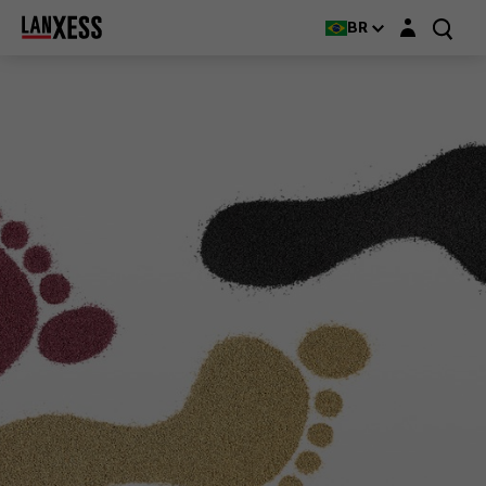
Login layer
BR