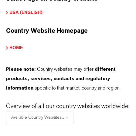
USA (ENGLISH)
Tornando a
Country Website Homepage
sustentabilidade
mensurável
HOME
As declarações ambientais de produtos
(EPDs) se tornaram um meio aceito de
Please note:
Country websites may offer
different
comunicar as pegadas ambientais dos
products, services, contacts and regulatory
materiais de construção. Como fabricante
information
specific to that market, country and region.
de pigmentos de óxido de ferro, a LANXESS
Overview of all our country websites worldwide:
está oferecendo EPDs para um grande
número de seus pigmentos de óxido de
Available Country Websites...
ferro. Michael Ertl, chefe da unidade de
negócios Inorganic Pigments da LANXESS,