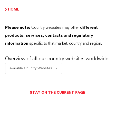
HOME
PIGMENTOS COLORANTES
INORGÁNICOS COMPLEJOS (CICP)
Please note:
Country websites may offer
different
products, services, contacts and regulatory
information
specific to that market, country and region.
PAPEL DE COLORES
Overview of all our country websites worldwide:
ABONO Y COLORACIÓN DE LAS
Available Country Websites...
SEMILLAS
STAY ON THE CURRENT PAGE