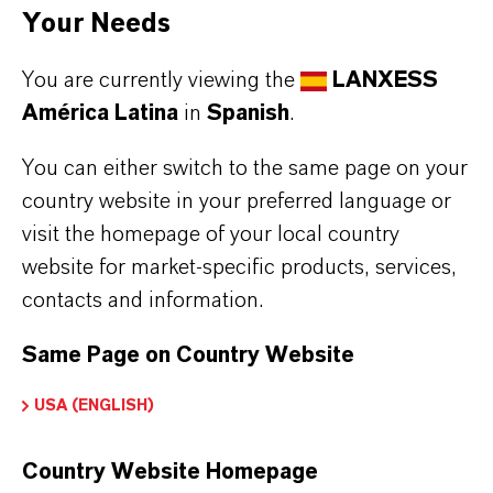
específicos.
Your Needs
Sepa cómo nuestros pigmentos aportan
You are currently viewing the
LANXESS
valor añadido a su aplicación específica.
América Latina
in
Spanish
.
You can either switch to the same page on your
country website in your preferred language or
TONER
visit the homepage of your local country
website for market-specific products, services,
contacts and information.
BATERIAS
Same Page on Country Website
CATALIZADORES
USA (ENGLISH)
Country Website Homepage
REFRACTARIO