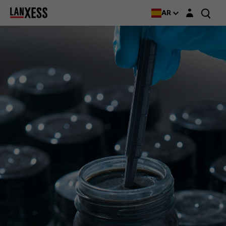
Login layer
AR