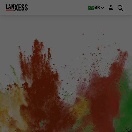
Login layer
BR