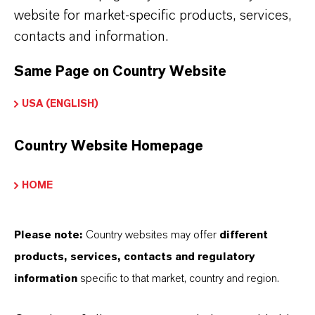
criado para ajudar os profissionais do
website for market-specific products, services,
setor a aprender a usar melhor os
contacts and information.
pigmentos de óxido de ferro para
Same Page on Country Website
produzir produtos de concreto colorido
USA (ENGLISH)
com maior eficiência e consistência. Os
participantes recebem um treinamento
Country Website Homepage
abrangente em sala de aula, conduzido
por nossos especialistas em cores.
HOME
Assista ao vídeo e saiba mais.
Please note:
Country websites may offer
different
products, services, contacts and regulatory
information
specific to that market, country and region.