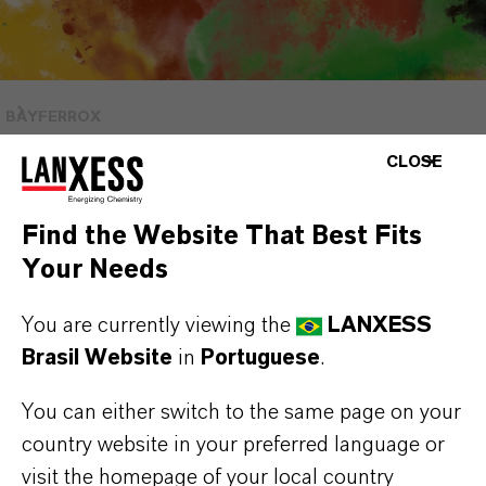
BAYFERROX
CLOSE
UM TREINAMENTO
Find the Website That Best Fits
EXCLUSIVO.
Your Needs
SOMENTE PARA
You are currently viewing the
LANXESS
CLIENTES
Brasil Website
in
Portuguese
.
You can either switch to the same page on your
country website in your preferred language or
O Digital Bayferrox Color Workshop foi
visit the homepage of your local country