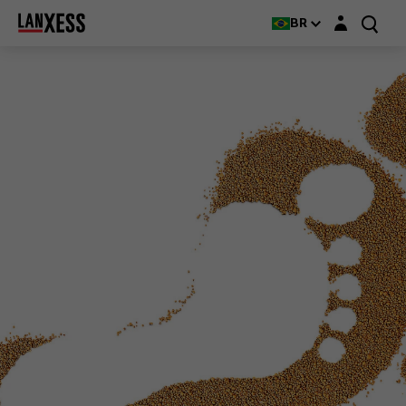
Login layer
BR