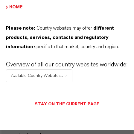
HOME
aplicações de alta pigmentação.
Exemplo: na produção de dispersões
pigmentárias, é possível obter uma
Please note:
Country websites may offer
different
redução na pegada de carbono(PCF) de
products, services, contacts and regulatory
cerca de 20% ou mais, dependendo da
information
specific to that market, country and region.
concentração do pigmento
Overview of all our country websites worldwide:
Os produtos podem ser usados em
Available Country Websites...
sistemas de revestimento existentes e
oferecem o mesmo nível de
desempenho que seus equivalentes
STAY ON THE CURRENT PAGE
regulares. A cor, as propriedades
funcionais e a composição química
dessa classe de pigmento permanecem