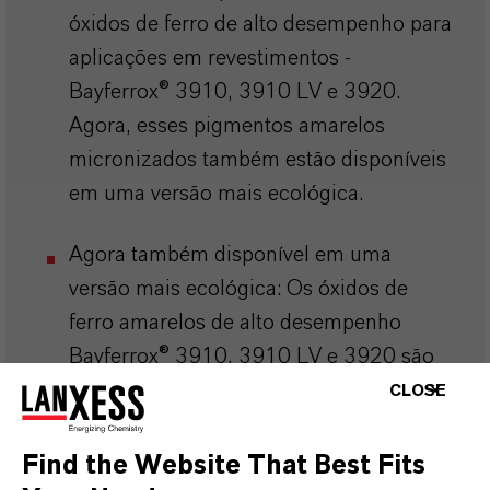
óxidos de ferro de alto desempenho para
aplicações em revestimentos -
Bayferrox® 3910, 3910 LV e 3920.
Agora, esses pigmentos amarelos
micronizados também estão disponíveis
em uma versão mais ecológica.
Agora também disponível em uma
versão mais ecológica: Os óxidos de
ferro amarelos de alto desempenho
Bayferrox® 3910, 3910 LV e 3920 são
comercializados sob o rótulo Scopeblue
CLOSE
Find the Website That Best Fits