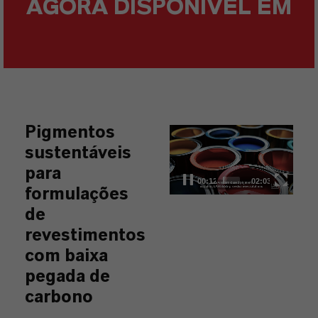
AGORA DISPONÍVEL EM
Pigmentos
Video
sustentáveis
Player
para
00:13
02:03
formulações
de
revestimentos
com baixa
pegada de
carbono