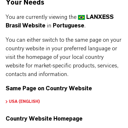
Your Needs
You are currently viewing the
LANXESS
Brasil Website
in
Portuguese
.
You can either switch to the same page on your
country website in your preferred language or
visit the homepage of your local country
website for market-specific products, services,
LANXESS
contacts and information.
Combinação perfeita para
Same Page on Country Website
formulações sustentáveis
USA (ENGLISH)
Os pigmentos Bayferrox® Scopeblue
ajudam a minimizar, de forma
Country Website Homepage
mensurável, a pegada de carbono em