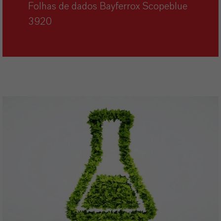
Folhas de dados Bayferrox Scopeblue
3920