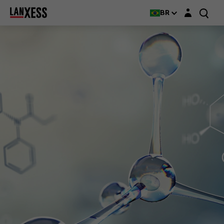
Login layer
BR