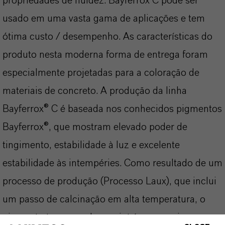
propriedades de fluidez. Bayferrox C pode ser
usado em uma vasta gama de aplicações e tem
ótima custo / desempenho. As características do
produto nesta moderna forma de entrega foram
especialmente projetadas para a coloração de
materiais de concreto. A produção da linha
Bayferrox® C é baseada nos conhecidos pigmentos
Bayferrox®, que mostram elevado poder de
tingimento, estabilidade à luz e excelente
estabilidade às intempéries. Como resultado de um
processo de produção (Processo Laux), que inclui
um passo de calcinação em alta temperatura, o
pigmento tem uma dureza intrínseca maior que a