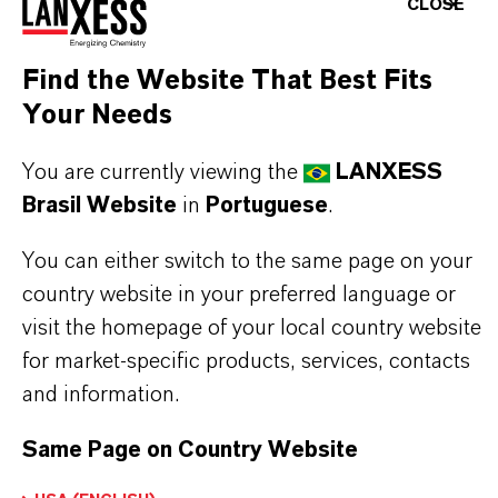
CLOSE
de outros pigmentos precipitados. É muito
resistente à mudança de cor durante processos de
Find the Website That Best Fits
dispersão de alta energia. As altas temperaturas
Your Needs
envolvidas no processo de calcinação também dão
You are currently viewing the
LANXESS
ao pigmento excelente estabilidade ao calor.
Brasil Website
in
Portuguese
.
You can either switch to the same page on your
country website in your preferred language or
INFORMAÇÕES SOBRE O PRODUTO
visit the homepage of your local country website
for market-specific products, services, contacts
Marca
and information.
BAYFERROX®
Same Page on Country Website
Fórmula molecular