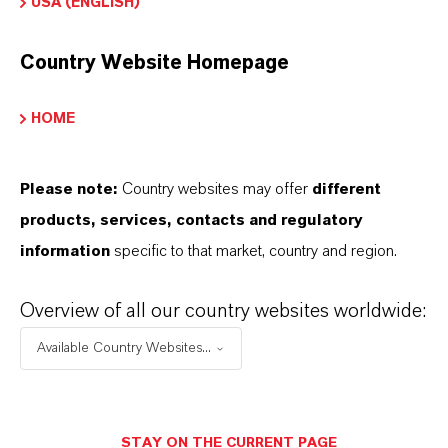
USA (ENGLISH)
Fe2O3
Country Website Homepage
Tipo de produto
igmentos de Cor
HOME
Cor
Vermelho
Please note:
Country websites may offer
different
products, services, contacts and regulatory
ormulário de entrega
information
specific to that market, country and region.
icronizado
Peso molar
Overview of all our country websites worldwide:
159.7
Available Country Websites...
ndice de cores
77491.0000
STAY ON THE CURRENT PAGE