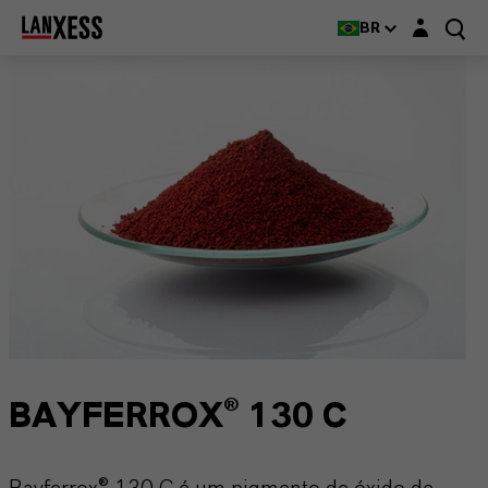
Login layer
BR
BAYFERROX® 130 C