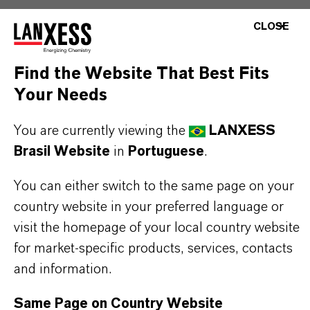
CLOSE
INFORMAÇÕES SOBRE O PRODUTO
Find the Website That Best Fits
Your Needs
Marca
BAYFERROX®
You are currently viewing the
LANXESS
Brasil Website
in
Portuguese
.
Fórmula molecular
Fe3O4
You can either switch to the same page on your
country website in your preferred language or
Tipo de produto
visit the homepage of your local country website
igmentos de Cor
for market-specific products, services, contacts
and information.
Cor
reto
Same Page on Country Website