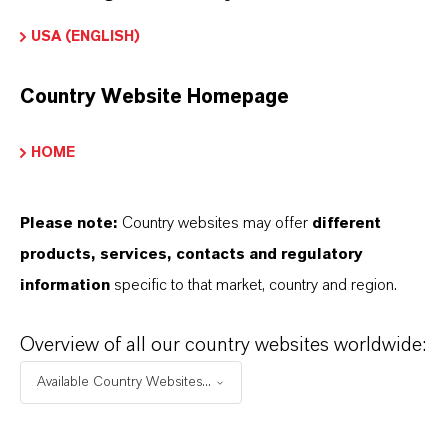
ormulário de entrega
USA (ENGLISH)
Pó
Country Website Homepage
Peso molar
231.6
HOME
REACH
01-2119457646-28-0000
Please note:
Country websites may offer
different
products, services, contacts and regulatory
CAS (Número CAS)
information
specific to that market, country and region.
1317-61-9
Overview of all our country websites worldwide:
Available Country Websites...
APLICATIVOS DE PRODUTOS