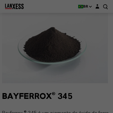
Login layer
BR
BAYFERROX® 345