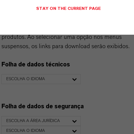
STAY ON THE CURRENT PAGE
PRODUCT DATA SHEETS
Aqui você pode baixar as fichas técnicas dos
produtos. Ao selecionar uma opção nos menus
suspensos, os links para download serão exibidos.
Folha de dados técnicos
ESCOLHA O IDIOMA
Folha de dados de segurança
ESCOLHA A ÁREA JURÍDICA
ESCOLHA O IDIOMA